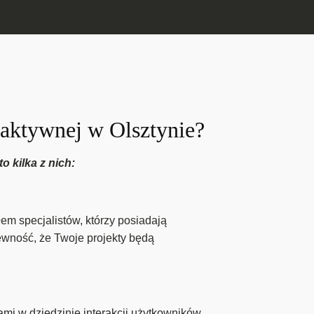
eraktywnej w Olsztynie?
o kilka z nich:
m specjalistów, którzy posiadają
ewność, że Twoje projekty będą
ami w dziedzinie interakcji użytkowników