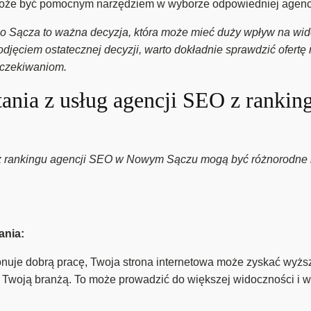
e być pomocnym narzędziem w wyborze odpowiedniej agencji
 Sącza to ważna decyzja, która może mieć duży wpływ na wido
jęciem ostatecznej decyzji, warto dokładnie sprawdzić ofertę r
oczekiwaniom.
stania z usług agencji SEO z ranki
 z rankingu agencji SEO w Nowym Sączu mogą być różnorodne i
ania:
uje dobrą pracę, Twoja strona internetowa może zyskać wyżs
 Twoją branżą. To może prowadzić do większej widoczności i wi