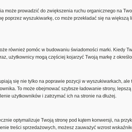
 może prowadzić do zwiększenia ruchu organicznego na Twojej
nę poprzez wyszukiwarkę, co może przekładać się na większą li
że również pomóc w budowaniu świadomości marki. Kiedy Two
raz, użytkownicy mogą częściej kojarzyć Twoją markę z określ
ją się nie tylko na poprawie pozycji w wyszukiwarkach, ale ta
wnika. To może obejmować szybsze ładowanie strony, lepszą naw
nie użytkowników i zatrzymać ich na stronie na dłużej.
cznie optymalizuje Twoją stronę pod kątem konwersji, na prz
szenie treści sprzedażowych, możesz zauważyć wzrost wskaźnik