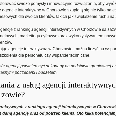
aoferować świeże pomysły i innowacyjne rozwiązania, aby wyróż
 agencje interaktywne w Chorzowie skupiają się nie tylko na est
esowych dla swoich klientów, takich jak zwiększenie ruchu na
gencje z rankingu agencji interaktywnych w Chorzowie są zaz
ernetowych, marketingu cyfrowym oraz wykorzystywaniem nowych
ientów.
ając agencję interaktywną w Chorzowie, można liczyć na wspar
, szkolenia dla personelu czy wsparcie techniczne.
r agencji powinien być dokonany na podstawie gruntownej analiz
własnymi potrzebami i budżetem.
tania z usług agencji interaktywny
rzowie?
nteraktywnych z rankingu agencji interaktywnych w Chorzow
daną agencję oraz od potrzeb klienta. Oto kilka potencjal