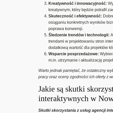
Kreatywność i innowacyjność:
Wy
kreatywnym, który będzie potrafił z
Skuteczność i efektywność:
Dobre
osiąganiu konkretnych wyników bizn
poprawa konwersji.
Śledzenie trendów i technologii:
A
trendami w projektowaniu stron int
dodatkową wartość dla projektów kl
Wsparcie posprzedażowe:
Wybier
m.in. utrzymanie i aktualizację proj
Warto jednak pamiętać, że ostateczny wybó
pracy oraz oceny zgodności ich oferty z 
Jakie są skutki skorzys
interaktywnych w No
Skutki skorzystania z usług agencji i