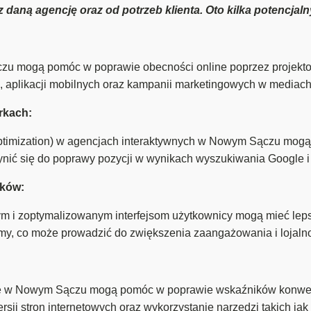
daną agencję oraz od potrzeb klienta. Oto kilka potencjal
u mogą pomóc w poprawie obecności online poprzez projektow
e, aplikacji mobilnych oraz kampanii marketingowych w mediac
rkach:
imization) w agencjach interaktywnych w Nowym Sączu mogą po
zynić się do poprawy pozycji w wynikach wyszukiwania Google 
ików:
m i zoptymalizowanym interfejsom użytkownicy mogą mieć lep
rmy, co może prowadzić do zwiększenia zaangażowania i lojalno
ne w Nowym Sączu mogą pomóc w poprawie wskaźników konwers
sji stron internetowych oraz wykorzystanie narzędzi takich ja