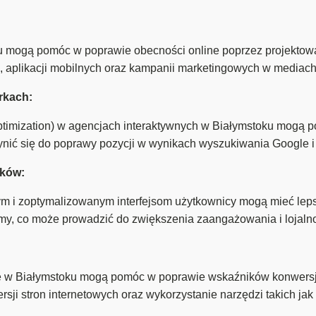
u mogą pomóc w poprawie obecności online poprzez projektowa
e, aplikacji mobilnych oraz kampanii marketingowych w mediac
rkach:
imization) w agencjach interaktywnych w Białymstoku mogą pomó
zynić się do poprawy pozycji w wynikach wyszukiwania Google 
ików:
m i zoptymalizowanym interfejsom użytkownicy mogą mieć lep
rmy, co może prowadzić do zwiększenia zaangażowania i lojalno
e w Białymstoku mogą pomóc w poprawie wskaźników konwersji
sji stron internetowych oraz wykorzystanie narzędzi takich ja