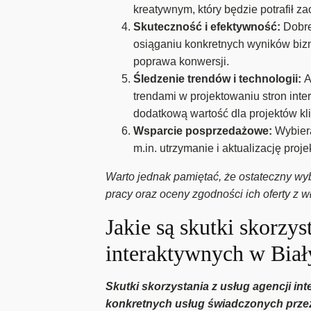
kreatywnym, który będzie potrafił z
Skuteczność i efektywność:
Dobre
osiąganiu konkretnych wyników bizn
poprawa konwersji.
Śledzenie trendów i technologii:
A
trendami w projektowaniu stron int
dodatkową wartość dla projektów kl
Wsparcie posprzedażowe:
Wybier
m.in. utrzymanie i aktualizację proj
Warto jednak pamiętać, że ostateczny wybó
pracy oraz oceny zgodności ich oferty z 
Jakie są skutki skorzys
interaktywnych w Bia
Skutki skorzystania z usług agencji i
konkretnych usług świadczonych przez 