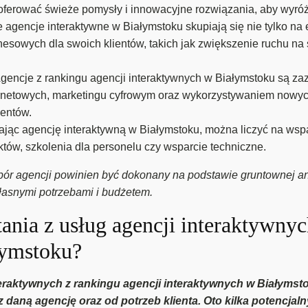
aoferować świeże pomysły i innowacyjne rozwiązania, aby wyróż
 agencje interaktywne w Białymstoku skupiają się nie tylko na e
esowych dla swoich klientów, takich jak zwiększenie ruchu na
gencje z rankingu agencji interaktywnych w Białymstoku są z
ernetowych, marketingu cyfrowym oraz wykorzystywaniem nowych
ientów.
ając agencję interaktywną w Białymstoku, można liczyć na wsp
ektów, szkolenia dla personelu czy wsparcie techniczne.
r agencji powinien być dokonany na podstawie gruntownej analiz
własnymi potrzebami i budżetem.
tania z usług agencji interaktywny
łymstoku?
nteraktywnych z rankingu agencji interaktywnych w Białyms
daną agencję oraz od potrzeb klienta. Oto kilka potencjal