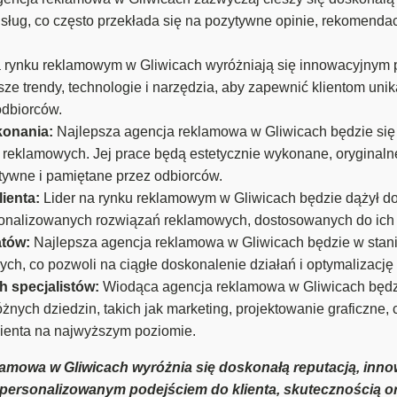
sług, co często przekłada się na pozytywne opinie, rekomenda
 rynku reklamowym w Gliwicach wyróżniają się innowacyjnym 
e trendy, technologie i narzędzia, aby zapewnić klientom unik
odbiorców.
konania:
Najlepsza agencja reklamowa w Gliwicach będzie si
i reklamowych. Jej prace będą estetycznie wykonane, oryginalne
tywne i pamiętane przez odbiorców.
ienta:
Lider na rynku reklamowym w Gliwicach będzie dążył do
sonalizowanych rozwiązań reklamowych, dostosowanych do ich b
atów:
Najlepsza agencja reklamowa w Gliwicach będzie w stani
ch, co pozwoli na ciągłe doskonalenie działań i optymalizację
 specjalistów:
Wiodąca agencja reklamowa w Gliwicach będzi
żnych dziedzin, takich jak marketing, projektowanie graficzne, 
ienta na najwyższym poziomie.
amowa w Gliwicach wyróżnia się doskonałą reputacją, in
personalizowanym podejściem do klienta, skutecznością 