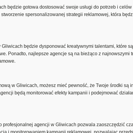
h będzie gotowa dostosować swoje usługi do potrzeb i celów k
stworzenie spersonalizowanej strategii reklamowej, która będz
Gliwicach będzie dysponować kreatywnymi talentami, które są
we. Ponadto, najlepsze agencje są na bieżąco z najnowszymi t
lamowe.
amową w Gliwicach, możesz mieć pewność, że Twoje środki są 
 agencji będą monitorować efekty kampanii i podejmować działa
 profesjonalnej agencji w Gliwicach pozwala zaoszczędzić cza
zacją i monitorowaniem kampanii reklamowej, pozwalając przed