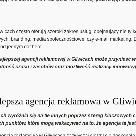
cach często oferują szeroki zakres usług, obejmujący nie tylko
owych, branding, media społecznościowe, czy e-mail marketing. 
pod jednym dachem.
jlepszej agencji reklamowej w Gliwicach może przynieść wi
dność czasu i zasobów oraz możliwość realizacji innowacy
lepsza agencja reklamowa w Gliwic
h wyróżnia się na tle innych poprzez szereg kluczowych ce
ych punktów, które mogą wskazywać na to, że agencja ta jest
encja reklamowa w Gliwicach zazwyczaj cieszy się doskonałą r