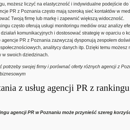
ngu, możesz liczyć na elastyczność i indywidualne podejście d
je PR z Poznania często mają szeroką sieć kontaktów w media
ować Twoją firmę lub markę i zapewnić większą widoczność.
kingu często oferują usługi monitoringu mediów oraz analizy e
działań komunikacyjnych i dostosować strategię w oparciu o ko
agencje PR z Poznania zazwyczaj dysponują zespołem doświad
w społecznościowych, analitycy danych itp. Dzięki temu może
 w swoich dziedzinach.
otrzeby swojej firmy i porównać oferty różnych agencji z Pozna
 biznesowym
stania z usług agencji PR z ranking
ingu agencji PR w Poznaniu może przynieść szereg korzyści 