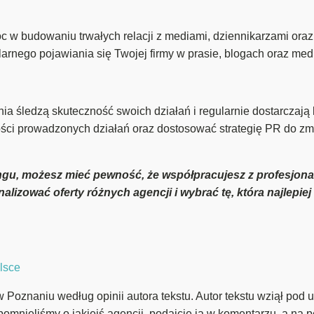
w budowaniu trwałych relacji z mediami, dziennikarzami oraz 
ularnego pojawiania się Twojej firmy w prasie, blogach oraz me
a śledzą skuteczność swoich działań i regularnie dostarczają k
ści prowadzonych działań oraz dostosować strategię PR do zmi
ngu, możesz mieć pewność, że współpracujesz z profesjonali
nalizować oferty różnych agencji i wybrać tę, która najlep
lsce
Poznaniu według opinii autora tekstu. Autor tekstu wziął pod u
apomnieliśmy o jakiejś agencji, podajcie ją w komentarzu, a na