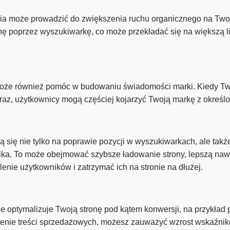
 może prowadzić do zwiększenia ruchu organicznego na Twojej
nę poprzez wyszukiwarkę, co może przekładać się na większą li
że również pomóc w budowaniu świadomości marki. Kiedy Two
raz, użytkownicy mogą częściej kojarzyć Twoją markę z określ
się nie tylko na poprawie pozycji w wyszukiwarkach, ale także
a. To może obejmować szybsze ładowanie strony, lepszą nawigac
nie użytkowników i zatrzymać ich na stronie na dłużej.
e optymalizuje Twoją stronę pod kątem konwersji, na przykła
szenie treści sprzedażowych, możesz zauważyć wzrost wskaźnik