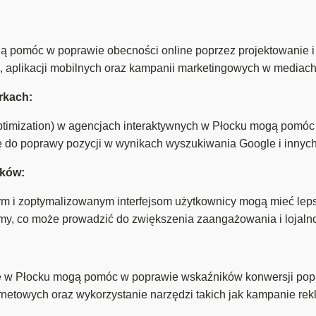
ą pomóc w poprawie obecności online poprzez projektowanie i
e, aplikacji mobilnych oraz kampanii marketingowych w mediac
rkach:
imization) w agencjach interaktywnych w Płocku mogą pomóc w o
ię do poprawy pozycji w wynikach wyszukiwania Google i innyc
ików:
m i zoptymalizowanym interfejsom użytkownicy mogą mieć lep
rmy, co może prowadzić do zwiększenia zaangażowania i lojalno
ne w Płocku mogą pomóc w poprawie wskaźników konwersji pop
ernetowych oraz wykorzystanie narzędzi takich jak kampanie re