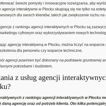
aoferować świeże pomysły i innowacyjne rozwiązania, aby wyróż
 agencje interaktywne w Płocku skupiają się nie tylko na estety
esowych dla swoich klientów, takich jak zwiększenie ruchu na
gencje z rankingu agencji interaktywnych w Płocku są zazwyc
, marketingu cyfrowym oraz wykorzystywaniem nowych technolog
ając agencję interaktywną w Płocku, można liczyć na wsparcie
, szkolenia dla personelu czy wsparcie techniczne.
r agencji powinien być dokonany na podstawie gruntownej analiz
własnymi potrzebami i budżetem.
tania z usług agencji interaktywny
cku?
nteraktywnych z rankingu agencji interaktywnych w Płocku m
daną agencję oraz od potrzeb klienta. Oto kilka potencjal