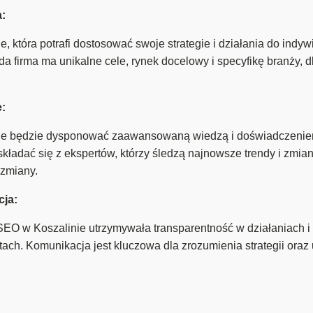
a:
 która potrafi dostosować swoje strategie i działania do indyw
żda firma ma unikalne cele, rynek docelowy i specyfikę branży, 
:
e będzie dysponować zaawansowaną wiedzą i doświadczeniem 
 składać się z ekspertów, którzy śledzą najnowsze trendy i zmi
 zmiany.
cja:
SEO w Koszalinie utrzymywała transparentność w działaniach i r
tach. Komunikacja jest kluczowa dla zrozumienia strategii ora