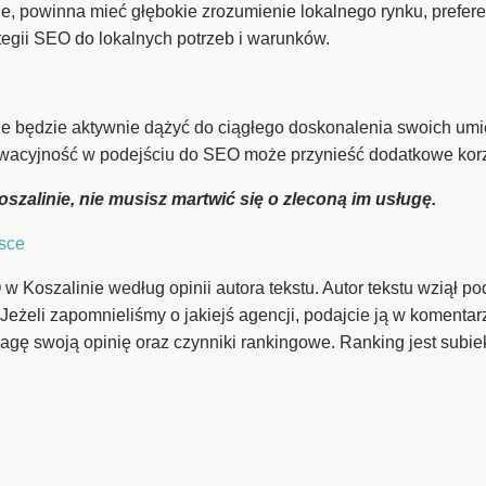
, powinna mieć głębokie zrozumienie lokalnego rynku, preferenc
egii SEO do lokalnych potrzeb i warunków.
 będzie aktywnie dążyć do ciągłego doskonalenia swoich umieję
owacyjność w podejściu do SEO może przynieść dodatkowe korz
zalinie, nie musisz martwić się o zleconą im usługę.
sce
 Koszalinie według opinii autora tekstu. Autor tekstu wziął po
 Jeżeli zapomnieliśmy o jakiejś agencji, podajcie ją w komenta
agę swoją opinię oraz czynniki rankingowe. Ranking jest subie