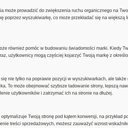
 może prowadzić do zwiększenia ruchu organicznego na Twojej
nę poprzez wyszukiwarkę, co może przekładać się na większą li
że również pomóc w budowaniu świadomości marki. Kiedy Two
raz, użytkownicy mogą częściej kojarzyć Twoją markę z określ
ię nie tylko na poprawie pozycji w wyszukiwarkach, ale także n
a. To może obejmować szybsze ładowanie strony, lepszą nawigac
nie użytkowników i zatrzymać ich na stronie na dłużej.
 optymalizuje Twoją stronę pod kątem konwersji, na przykład
szenie treści sprzedażowych, możesz zauważyć wzrost wskaźnik